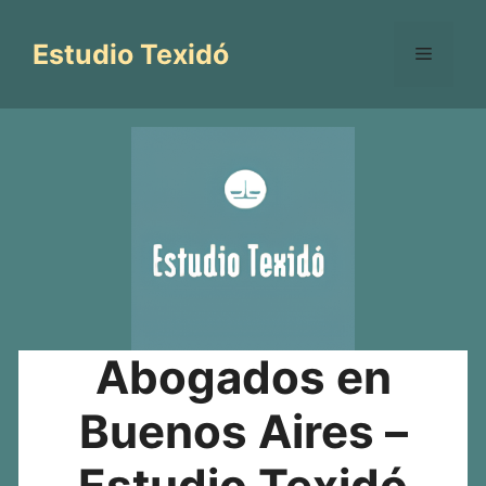
Saltar
al
Estudio Texidó
Menú
contenido
Abogados en
Buenos Aires –
Estudio Texidó