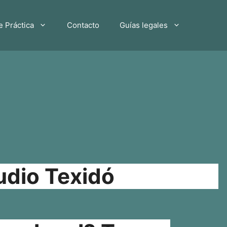
e Práctica
Contacto
Guías legales
udio Texidó