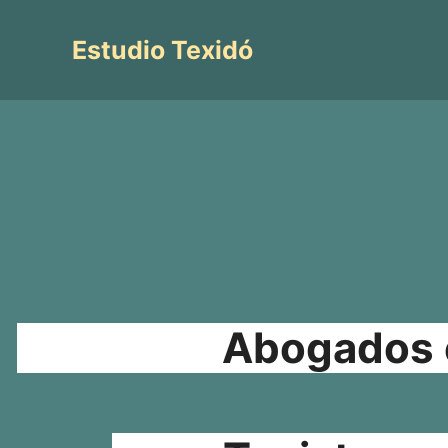
Saltar
al
Estudio Texidó
contenido
Abogados e