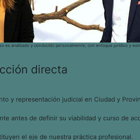
so es analizado y conducido personalmente, con enfoque jurídico y estr
cción directa
o y representación judicial en Ciudad y Provin
e antes de definir su viabilidad y curso de acc
tituyen el eje de nuestra práctica profesional.