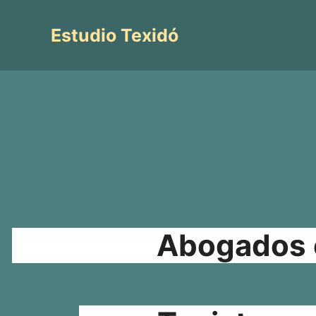
Saltar
al
Estudio Texidó
contenido
Abogados e