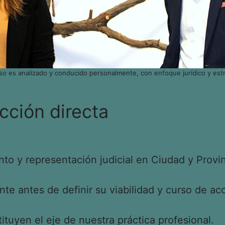
so es analizado y conducido personalmente, con enfoque jurídico y estr
cción directa
o y representación judicial en Ciudad y Provin
e antes de definir su viabilidad y curso de acc
tituyen el eje de nuestra práctica profesional.