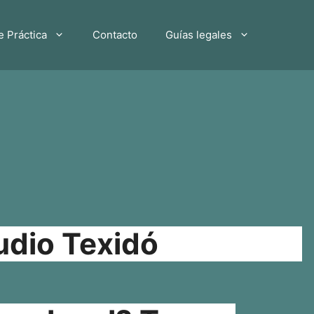
e Práctica
Contacto
Guías legales
udio Texidó