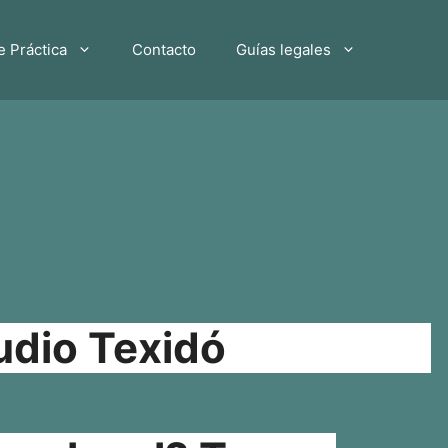
e Práctica
Contacto
Guías legales
udio Texidó