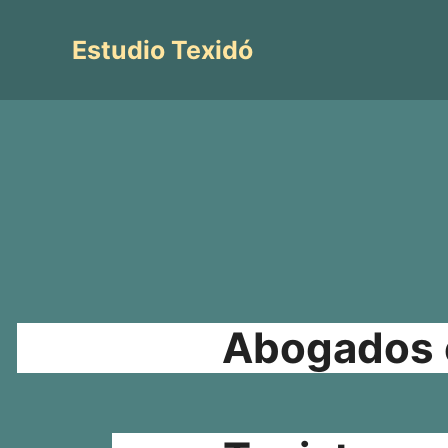
Saltar
al
Estudio Texidó
contenido
Abogados e