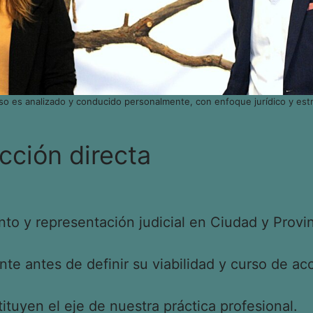
so es analizado y conducido personalmente, con enfoque jurídico y estr
cción directa
o y representación judicial en Ciudad y Provin
e antes de definir su viabilidad y curso de acc
tituyen el eje de nuestra práctica profesional.