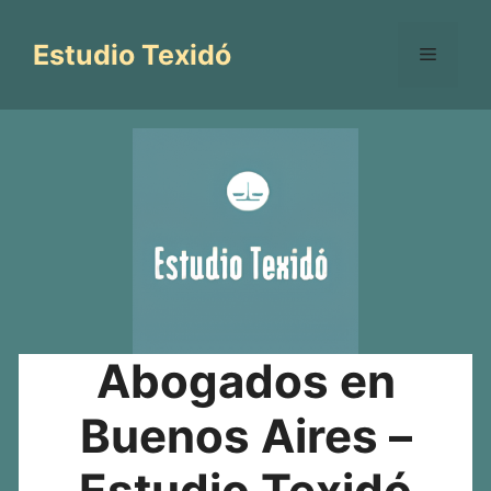
Saltar
al
Estudio Texidó
Menú
contenido
Abogados en
Buenos Aires –
Estudio Texidó