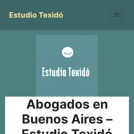
Saltar
al
Estudio Texidó
Menú
contenido
Abogados en
Buenos Aires –
Estudio Texidó