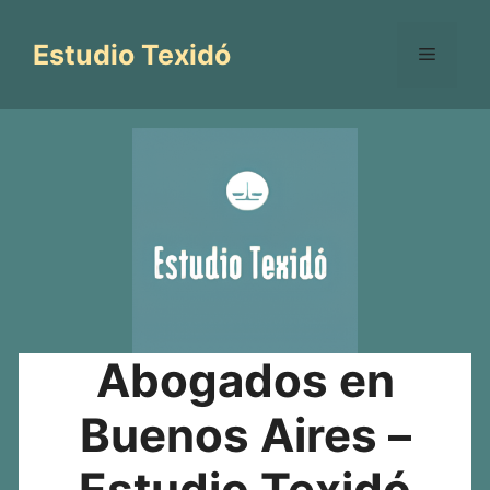
Saltar
al
Estudio Texidó
Menú
contenido
Abogados en
Buenos Aires –
Estudio Texidó