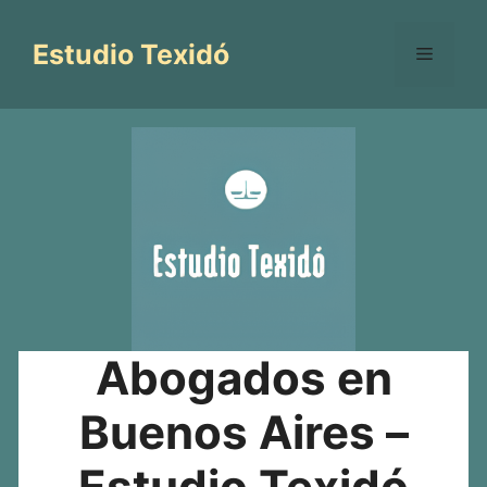
Saltar
al
Estudio Texidó
Menú
contenido
Abogados en
Buenos Aires –
Estudio Texidó