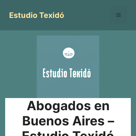
Saltar
al
Estudio Texidó
Menú
contenido
Abogados en
Buenos Aires –
Estudio Texidó