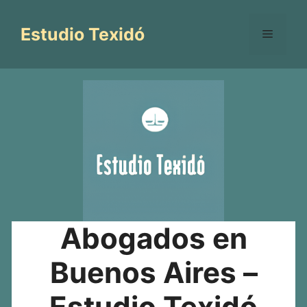
Saltar
al
Estudio Texidó
Menú
contenido
Abogados en
Buenos Aires –
Estudio Texidó