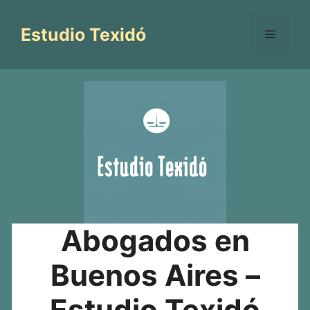
Saltar
al
Estudio Texidó
Menú
contenido
Abogados en
Buenos Aires –
Estudio Texidó