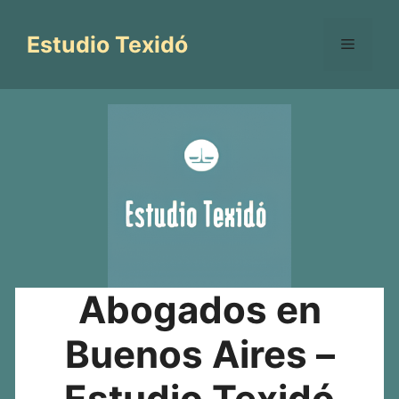
Saltar
al
Estudio Texidó
Menú
contenido
Abogados en
Buenos Aires –
Estudio Texidó