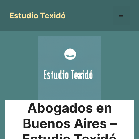
Saltar
al
Estudio Texidó
Menú
contenido
Abogados en
Buenos Aires –
Estudio Texidó