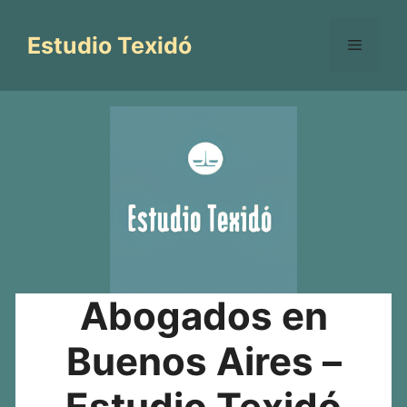
Saltar
al
Estudio Texidó
Menú
contenido
Abogados en
Buenos Aires –
Estudio Texidó