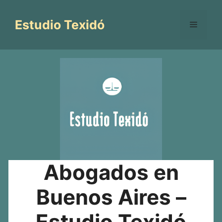
Saltar
al
Estudio Texidó
Menú
contenido
Abogados en
Buenos Aires –
Estudio Texidó