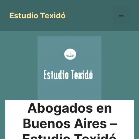
Saltar
al
Estudio Texidó
Menú
contenido
Abogados en
Buenos Aires –
Estudio Texidó