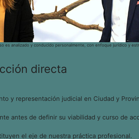
so es analizado y conducido personalmente, con enfoque jurídico y estr
cción directa
o y representación judicial en Ciudad y Provin
e antes de definir su viabilidad y curso de acc
tituyen el eje de nuestra práctica profesional.