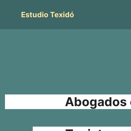
Saltar
al
Estudio Texidó
contenido
Abogados e