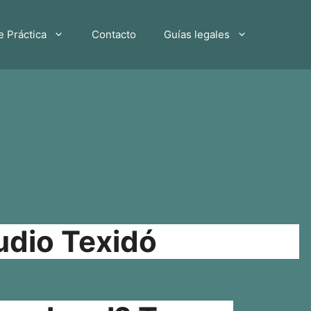
e Práctica
Contacto
Guías legales
udio Texidó