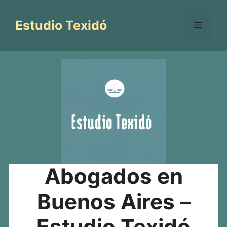
Saltar
al
Estudio Texidó
Menú
contenido
Abogados en
Buenos Aires –
Estudio Texidó