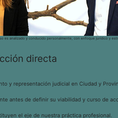
so es analizado y conducido personalmente, con enfoque jurídico y estr
cción directa
o y representación judicial en Ciudad y Provin
e antes de definir su viabilidad y curso de acc
tituyen el eje de nuestra práctica profesional.