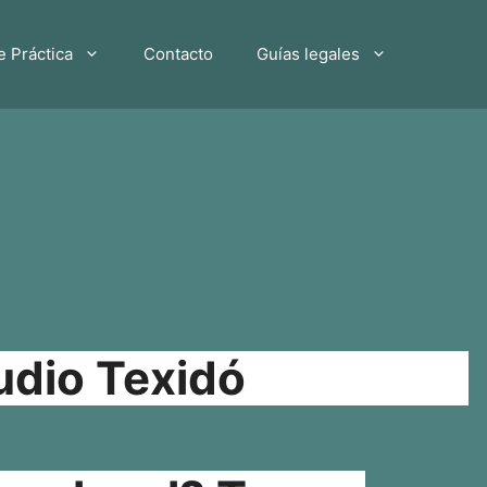
e Práctica
Contacto
Guías legales
udio Texidó