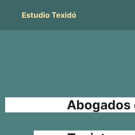
Saltar
al
Estudio Texidó
contenido
Abogados e