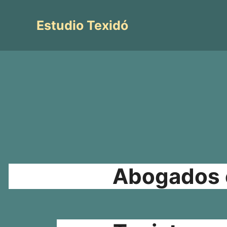
Saltar
al
Estudio Texidó
contenido
Abogados e