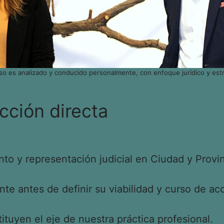
so es analizado y conducido personalmente, con enfoque jurídico y estr
cción directa
o y representación judicial en Ciudad y Provin
e antes de definir su viabilidad y curso de acc
tituyen el eje de nuestra práctica profesional.