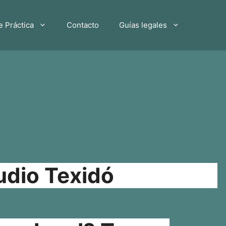
e Práctica
Contacto
Guías legales
udio Texidó