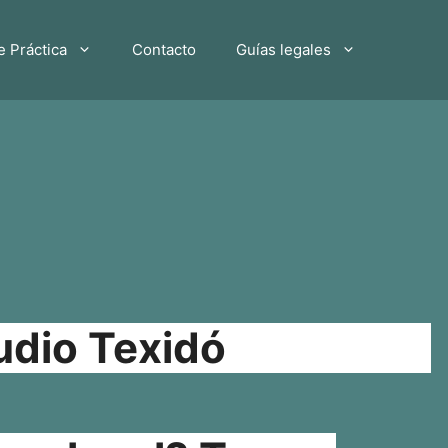
e Práctica
Contacto
Guías legales
udio Texidó