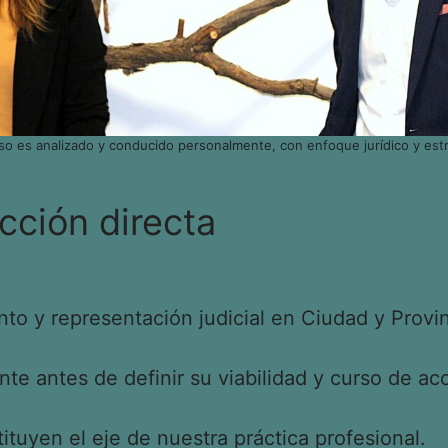
so es analizado y conducido personalmente, con enfoque jurídico y estr
cción directa
o y representación judicial en Ciudad y Provin
e antes de definir su viabilidad y curso de acc
tituyen el eje de nuestra práctica profesional.