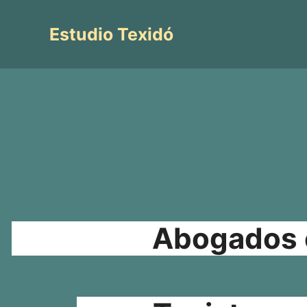
Saltar
al
Estudio Texidó
contenido
Abogados e