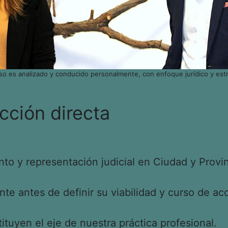
so es analizado y conducido personalmente, con enfoque jurídico y estr
cción directa
o y representación judicial en Ciudad y Provin
e antes de definir su viabilidad y curso de acc
tituyen el eje de nuestra práctica profesional.