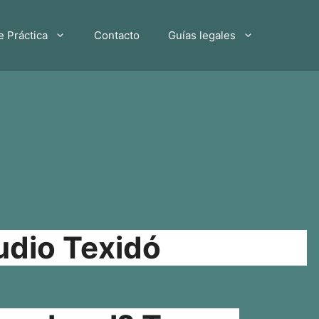
e Práctica
Contacto
Guías legales
udio Texidó