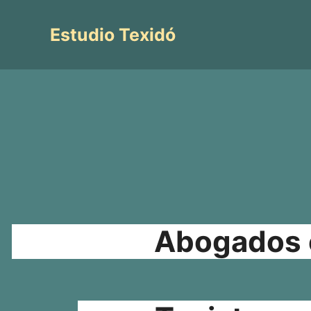
Saltar
al
Estudio Texidó
contenido
Abogados e