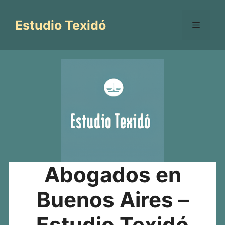
Saltar
al
Estudio Texidó
Menú
contenido
Abogados en
Buenos Aires –
Estudio Texidó