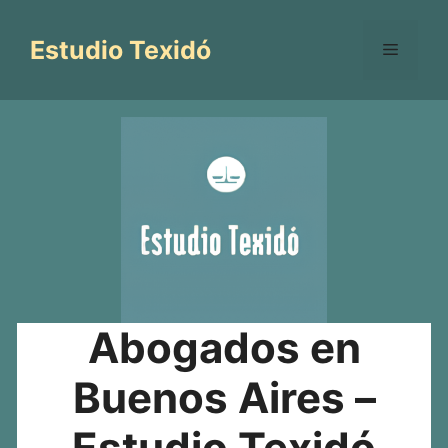
Saltar
al
Estudio Texidó
Menú
contenido
Abogados en
Buenos Aires –
Estudio Texidó