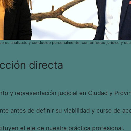
so es analizado y conducido personalmente, con enfoque jurídico y estr
cción directa
o y representación judicial en Ciudad y Provin
e antes de definir su viabilidad y curso de acc
tituyen el eje de nuestra práctica profesional.