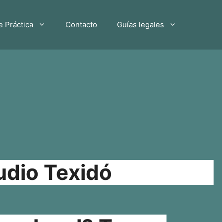
e Práctica
Contacto
Guías legales
udio Texidó