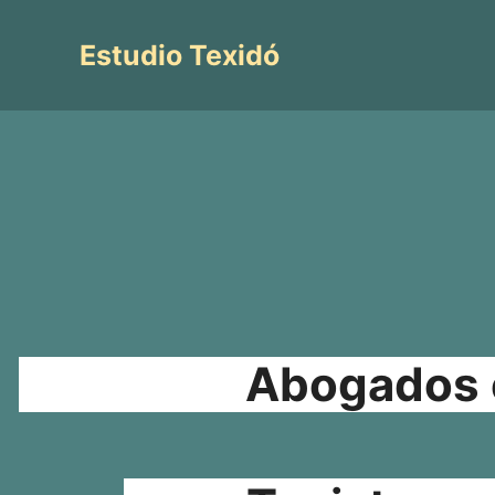
Saltar
al
Estudio Texidó
contenido
Abogados e