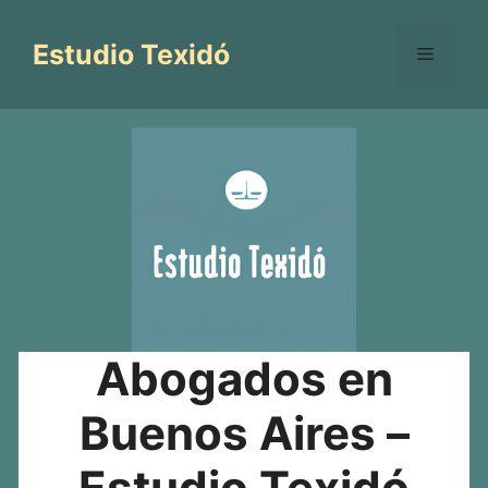
Saltar
al
Estudio Texidó
Menú
contenido
Abogados en
Buenos Aires –
Estudio Texidó