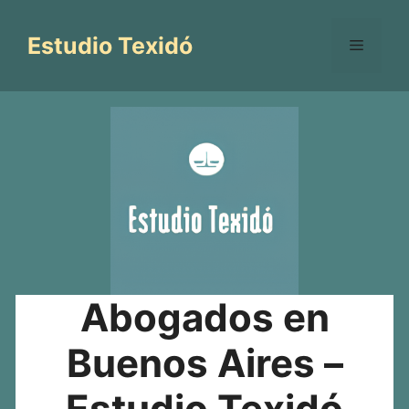
Saltar
al
Estudio Texidó
Menú
contenido
Abogados en
Buenos Aires –
Estudio Texidó