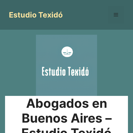
Saltar
al
Estudio Texidó
Menú
contenido
Abogados en
Buenos Aires –
Estudio Texidó