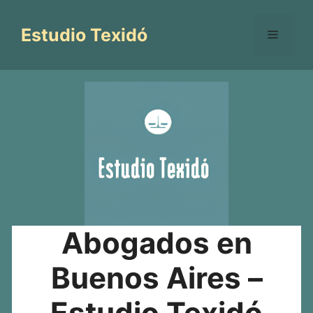
Saltar
al
Estudio Texidó
Menú
contenido
Abogados en
Buenos Aires –
Estudio Texidó