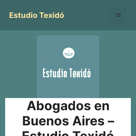
Saltar
al
Estudio Texidó
Menú
contenido
Abogados en
Buenos Aires –
Estudio Texidó