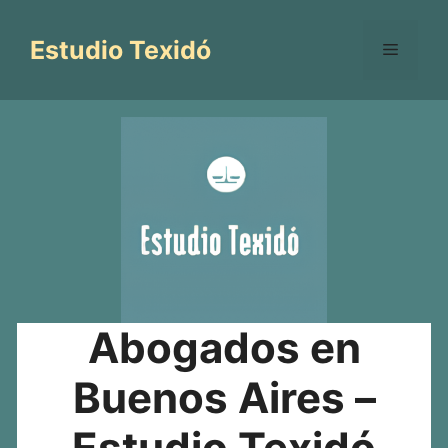
Saltar
al
Estudio Texidó
Menú
contenido
Abogados en
Buenos Aires –
Estudio Texidó