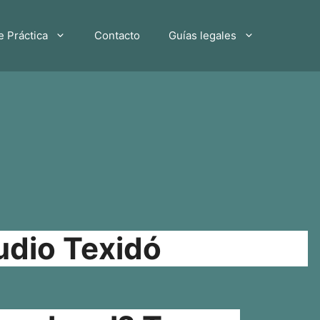
e Práctica
Contacto
Guías legales
udio Texidó