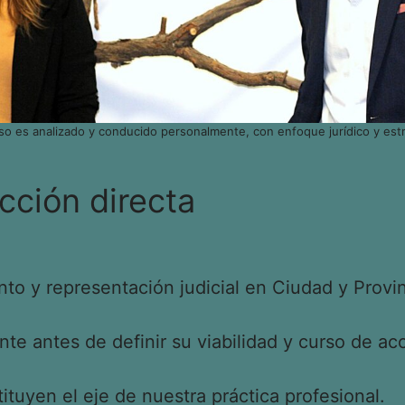
so es analizado y conducido personalmente, con enfoque jurídico y estr
cción directa
o y representación judicial en Ciudad y Provin
e antes de definir su viabilidad y curso de acc
tituyen el eje de nuestra práctica profesional.