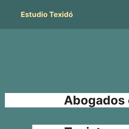
Saltar
al
Estudio Texidó
contenido
Abogados e