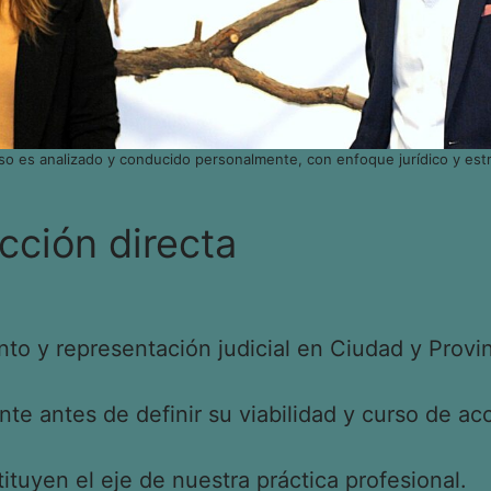
so es analizado y conducido personalmente, con enfoque jurídico y estr
cción directa
o y representación judicial en Ciudad y Provin
e antes de definir su viabilidad y curso de acc
tituyen el eje de nuestra práctica profesional.