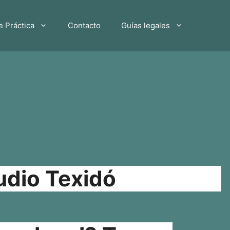
e Práctica
Contacto
Guías legales
udio Texidó