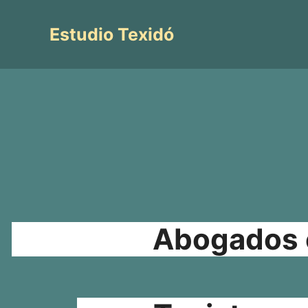
Saltar
al
Estudio Texidó
contenido
Abogados e