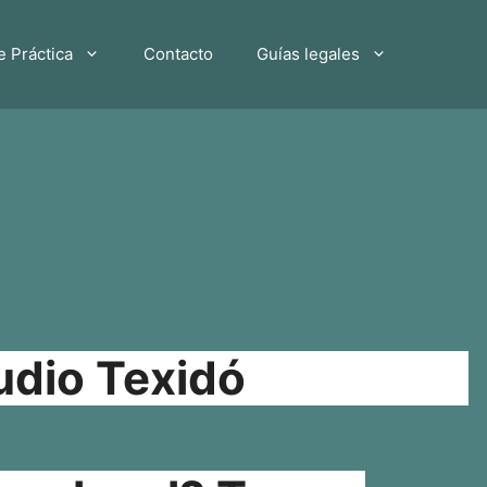
e Práctica
Contacto
Guías legales
udio Texidó