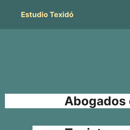
Saltar
al
Estudio Texidó
contenido
Abogados e