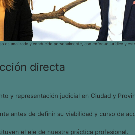
so es analizado y conducido personalmente, con enfoque jurídico y estr
cción directa
o y representación judicial en Ciudad y Provin
e antes de definir su viabilidad y curso de acc
tituyen el eje de nuestra práctica profesional.