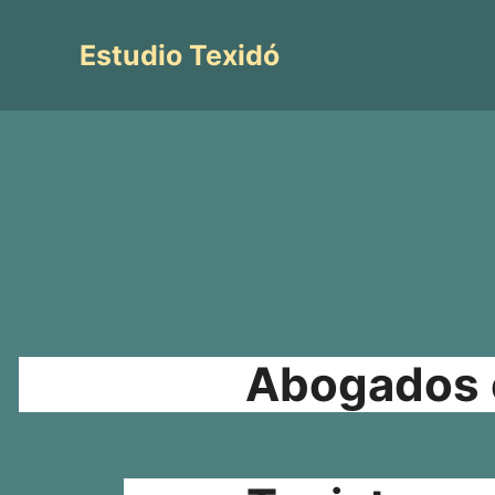
Saltar
al
Estudio Texidó
contenido
Abogados e