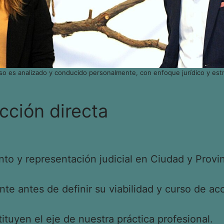
so es analizado y conducido personalmente, con enfoque jurídico y estr
cción directa
o y representación judicial en Ciudad y Provin
e antes de definir su viabilidad y curso de acc
tituyen el eje de nuestra práctica profesional.