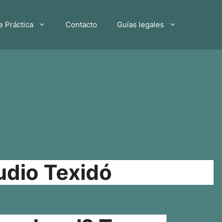
e Práctica
Contacto
Guías legales
udio Texidó