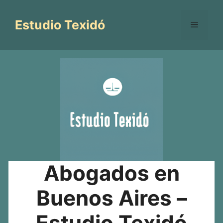
Saltar
al
Estudio Texidó
Menú
contenido
Abogados en
Buenos Aires –
Estudio Texidó