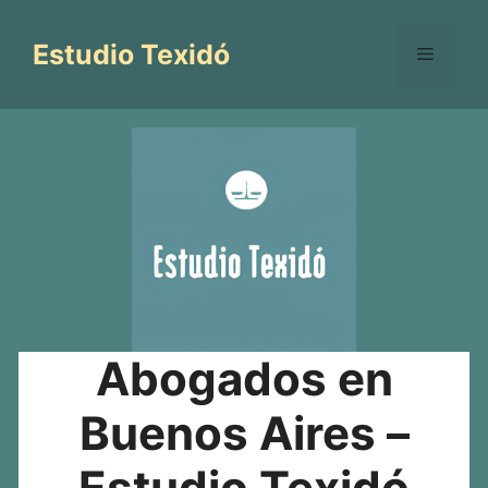
Saltar
al
Estudio Texidó
Menú
contenido
Abogados en
Buenos Aires –
Estudio Texidó