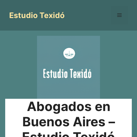
Saltar
al
Estudio Texidó
Menú
contenido
Abogados en
Buenos Aires –
Estudio Texidó