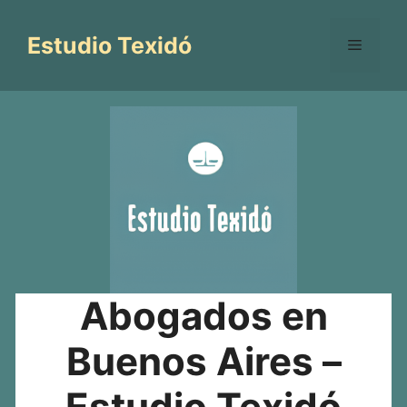
Saltar
al
Estudio Texidó
Menú
contenido
Abogados en
Buenos Aires –
Estudio Texidó