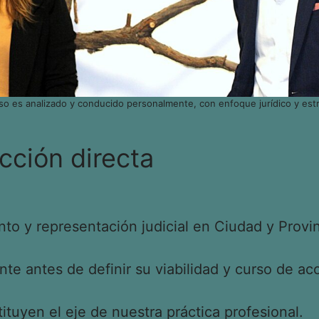
so es analizado y conducido personalmente, con enfoque jurídico y estr
cción directa
o y representación judicial en Ciudad y Provin
e antes de definir su viabilidad y curso de acc
tituyen el eje de nuestra práctica profesional.