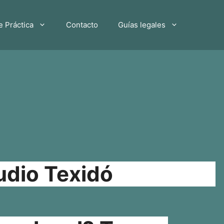
e Práctica
Contacto
Guías legales
udio Texidó