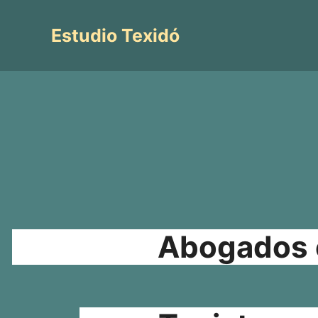
Saltar
al
Estudio Texidó
contenido
Abogados e