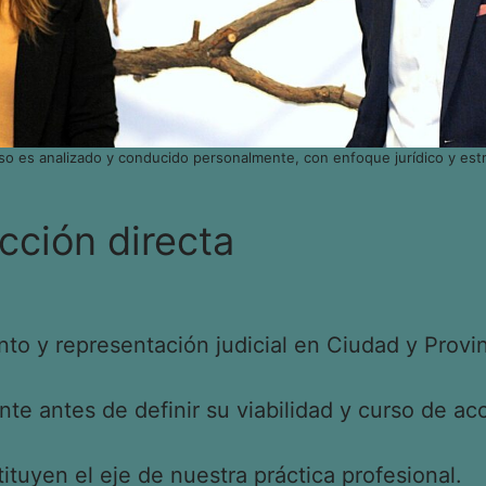
so es analizado y conducido personalmente, con enfoque jurídico y estr
cción directa
o y representación judicial en Ciudad y Provin
e antes de definir su viabilidad y curso de acc
tituyen el eje de nuestra práctica profesional.