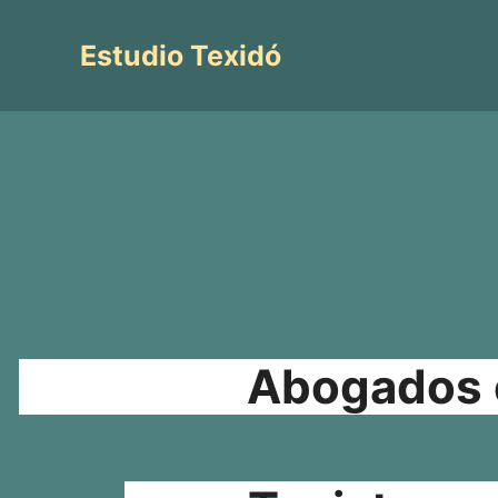
Saltar
al
Estudio Texidó
contenido
Abogados e