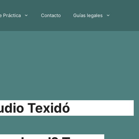
e Práctica
Contacto
Guías legales
udio Texidó