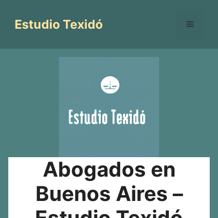
Saltar
al
Estudio Texidó
Menú
contenido
Abogados en
Buenos Aires –
Estudio Texidó