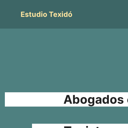
Saltar
al
Estudio Texidó
contenido
Abogados e