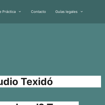
e Práctica
Contacto
Guías legales
udio Texidó