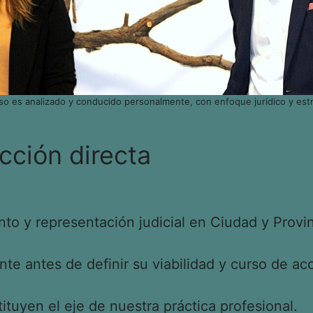
so es analizado y conducido personalmente, con enfoque jurídico y estr
cción directa
o y representación judicial en Ciudad y Provin
e antes de definir su viabilidad y curso de acc
tituyen el eje de nuestra práctica profesional.