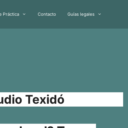
e Práctica
Contacto
Guías legales
udio Texidó