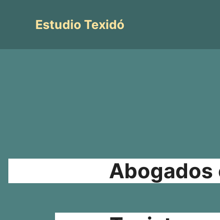
Saltar
al
Estudio Texidó
contenido
Abogados e