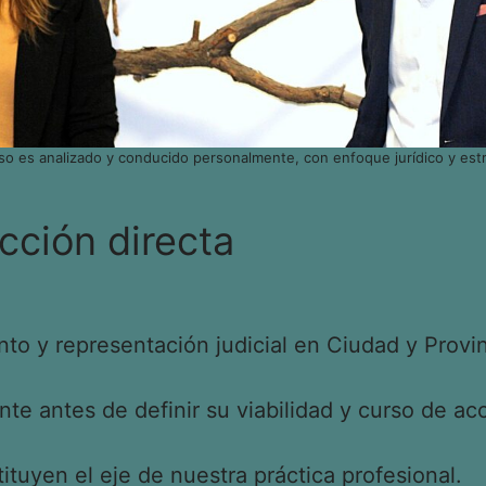
so es analizado y conducido personalmente, con enfoque jurídico y estr
cción directa
o y representación judicial en Ciudad y Provin
e antes de definir su viabilidad y curso de acc
tituyen el eje de nuestra práctica profesional.