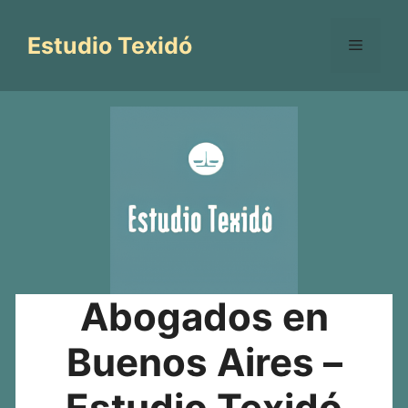
Saltar
al
Estudio Texidó
Menú
contenido
Abogados en
Buenos Aires –
Estudio Texidó