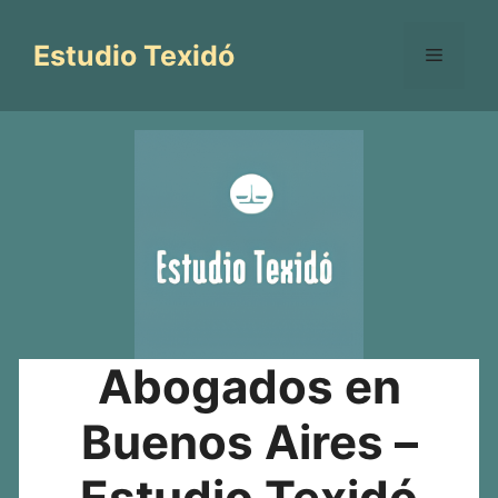
Saltar
al
Estudio Texidó
Menú
contenido
Abogados en
Buenos Aires –
Estudio Texidó