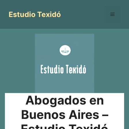
Saltar
al
Estudio Texidó
Menú
contenido
Abogados en
Buenos Aires –
Estudio Texidó