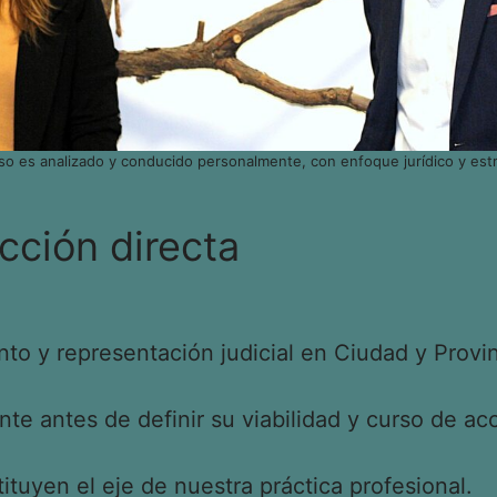
so es analizado y conducido personalmente, con enfoque jurídico y estr
cción directa
o y representación judicial en Ciudad y Provin
e antes de definir su viabilidad y curso de acc
tituyen el eje de nuestra práctica profesional.