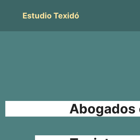
Saltar
al
Estudio Texidó
contenido
Abogados e