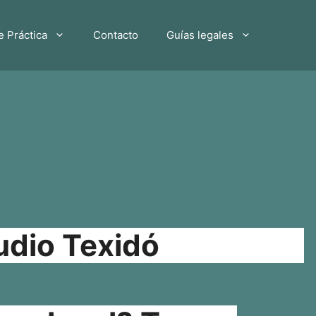
e Práctica
Contacto
Guías legales
udio Texidó