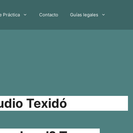
e Práctica
Contacto
Guías legales
udio Texidó