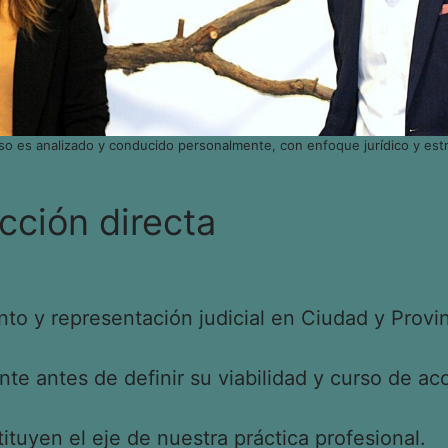
so es analizado y conducido personalmente, con enfoque jurídico y estr
cción directa
o y representación judicial en Ciudad y Provin
e antes de definir su viabilidad y curso de acc
tituyen el eje de nuestra práctica profesional.