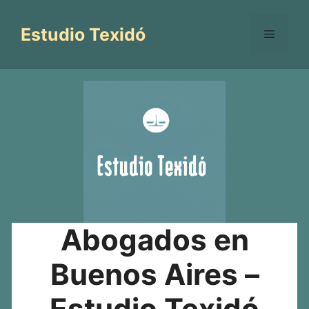
Saltar
al
Estudio Texidó
Menú
contenido
Abogados en
Buenos Aires –
Estudio Texidó